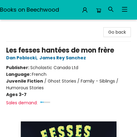
Books on Beechwood
Books on Beechwood
Go back
Les fesses hantées de mon frère
Dan Poblocki
,
James Rey Sanchez
Publisher:
Scholastic Canada Ltd
Language:
French
Juvenile Fiction
/
Ghost Stories / Family - Siblings /
Humorous Stories
Ages 3-7
Sales demand: