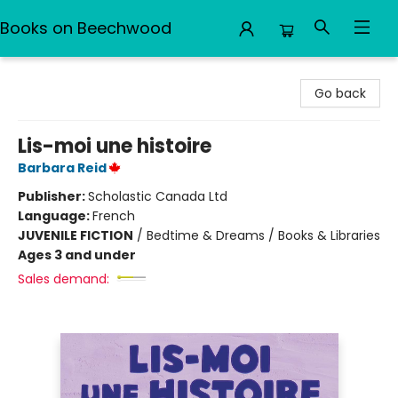
Books on Beechwood
Books on Beechwood
Go back
Lis-moi une histoire
Barbara Reid
Publisher:
Scholastic Canada Ltd
Language:
French
JUVENILE FICTION
/
Bedtime & Dreams / Books & Libraries
Ages 3 and under
Sales demand: