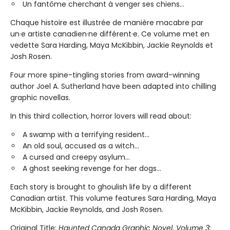
Un fantôme cherchant à venger ses chiens...
Chaque histoire est illustrée de manière macabre par
un·e artiste canadien·ne différent·e. Ce volume met en
vedette Sara Harding, Maya McKibbin, Jackie Reynolds et
Josh Rosen.
Four more spine-tingling stories from award-winning
author Joel A. Sutherland have been adapted into chilling
graphic novellas.
In this third collection, horror lovers will read about:
A swamp with a terrifying resident...
An old soul, accused as a witch…
A cursed and creepy asylum…
A ghost seeking revenge for her dogs...
Each story is brought to ghoulish life by a different
Canadian artist. This volume features Sara Harding, Maya
McKibbin, Jackie Reynolds, and Josh Rosen.
Original Title:
Haunted Canada Graphic Novel, Volume 3: