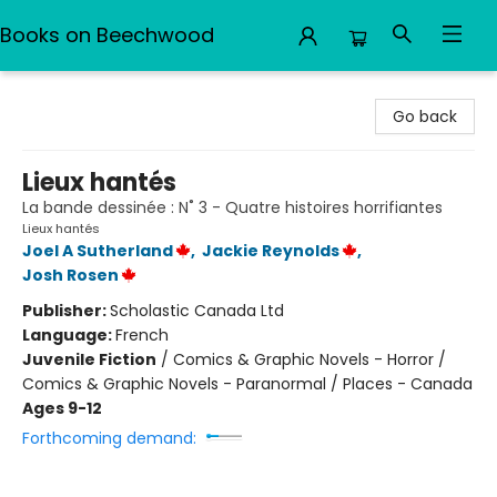
Books on Beechwood
Books on Beechwood
Go back
Lieux hantés
La bande dessinée : N˚ 3 - Quatre histoires horrifiantes
Lieux hantés
Joel A Sutherland
,
Jackie Reynolds
,
Josh Rosen
Publisher:
Scholastic Canada Ltd
Language:
French
Juvenile Fiction
/
Comics & Graphic Novels - Horror /
Comics & Graphic Novels - Paranormal / Places - Canada
Ages 9-12
Forthcoming demand: